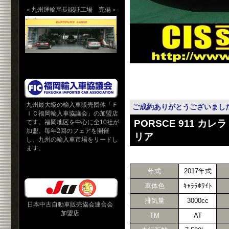
＜九州運輸局長認証工場 完備＞
九州最大級の輸入車販売団体「Ｆ
ご成約ありがとうございま
ＩＣ福岡輸入車協議会」の加盟店
PORSCE 911 
です。福岡地区を中心に全10社が
加盟。毎年2回のフェアを開催
リア
し、九州の輸入車市場をリードし
ます。
年式
2017年式
車体色
ｷｬﾗﾗﾎﾜｲﾄ
排気量
3000cc
日本中古自動車販売協会連合会
加盟店
TM
AT