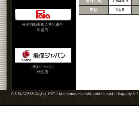
走行距離
7,500km
車検
R4.9
外国自動車輸入共同組合
加盟店
損保ジャパン
代理店
CIS SUCCESS Co.,Ltd. 1207-1 Motoorimuta Kanzakimachi Kanzakishi Saga city 84