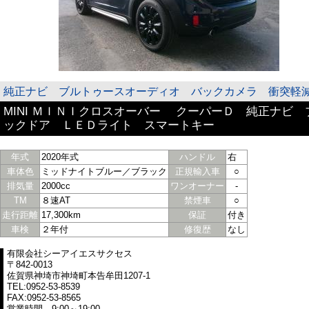
純正ナビ ブルトゥースオーディオ バックカメラ 衝突軽
MINI ＭＩＮＩクロスオーバー クーパーＤ 純正ナビ
ックドア ＬＥＤライト スマートキー
年式
2020年式
ハンドル
右
車体色
ミッドナイトブルー／ブラック
正規輸入車
○
排気量
2000cc
ワンオーナー
-
TM
８速AT
禁煙車
○
走行距離
17,300km
保証
付き
車検
２年付
修復歴
なし
有限会社シーアイエスサクセス
〒842-0013
佐賀県神埼市神埼町本告牟田1207-1
TEL:0952-53-8539
FAX:0952-53-8565
営業時間 9:00～19:00