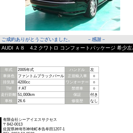
ご成約ありがとうございました。 －感謝－
AUDI Ａ８ 4.2 クワトロ コンフォートパッケージ 
年式
2005年式
ハンドル
左
車体色
ファントムブラックパール
正規輸入車
○
排気量
4200cc
ワンオーナー
○
TM
ＦAT
禁煙車
○
走行距離
51,000km
保証
付き
車検
26.6
修復歴
なし
有限会社シーアイエスサクセス
〒842-0013
佐賀県神埼市神埼町本告牟田1207-1