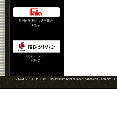
外国自動車輸入共同組合
加盟店
損保ジャパン
代理店
CIS SUCCESS Co.,Ltd. 1207-1 Motoorimuta Kanzakimachi Kanzakishi Saga city 84