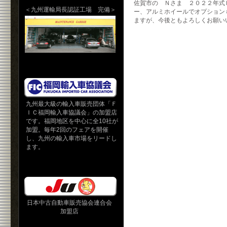
佐賀市の Ｎさま ２０２２年式
＜九州運輸局長認証工場 完備＞
ー、アルミホイールでオプション
ますが、今後ともよろしくお願い
九州最大級の輸入車販売団体「Ｆ
ＩＣ福岡輸入車協議会」の加盟店
です。福岡地区を中心に全10社が
加盟。毎年2回のフェアを開催
し、九州の輸入車市場をリードし
ます。
日本中古自動車販売協会連合会
加盟店