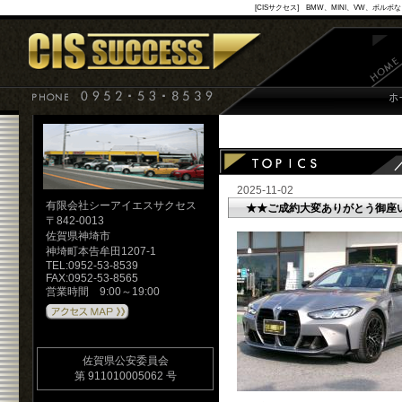
[CISサクセス] BMW、MINI、VW
2025-11-02
有限会社シーアイエスサクセス
★★ご成約大変ありがとう御座
〒842-0013
佐賀県神埼市
神埼町本告牟田1207-1
TEL:0952-53-8539
FAX:0952-53-8565
営業時間 9:00～19:00
佐賀県公安委員会
第 911010005062 号